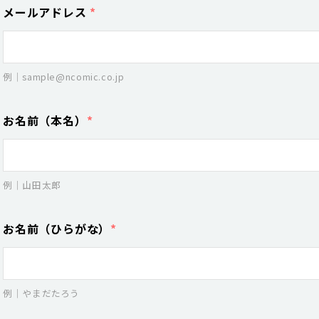
メールアドレス
*
例｜sample@ncomic.co.jp
お名前（本名）
*
例｜山田太郎
お名前（ひらがな）
*
例｜やまだたろう