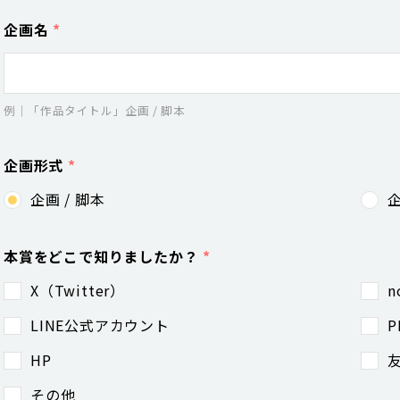
企画名
*
例｜「作品タイトル」企画 / 脚本
企画形式
*
企画 / 脚本
企
本賞をどこで知りましたか？
*
X（Twitter）
n
LINE公式アカウント
P
HP
その他