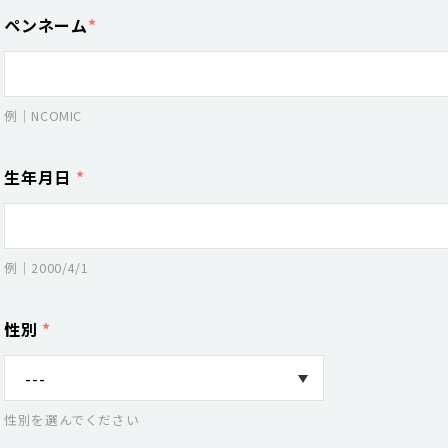
ペンネーム
*
例｜NCOMIC
生年月日
*
例｜2000/4/1
性別
*
性別を選んでください